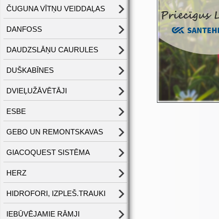
ČUGUNA VĪTŅU VEIDDAĻAS
DANFOSS
DAUDZSLĀŅU CAURULES
DUŠKABĪNES
DVIEĻUŽĀVĒTĀJI
ESBE
GEBO UN REMONTSKAVAS
GIACOQUEST SISTĒMA
HERZ
HIDROFORI, IZPLEŠ.TRAUKI
IEBŪVĒJAMIE RĀMJI