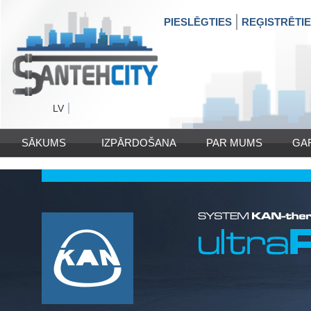
PIESLĒGTIES
REĢISTRĒTI
LV
SĀKUMS
IZPĀRDOŠANA
PAR MUMS
GA