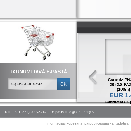
JAUNUMI TAVĀ E-PASTĀ
Caurule PN
OK
20x2.8 FA
(100m)
EUR 1.
Salīdzināt ar citu 
Tālrunis: (+371) 20045747
e-pasts: info@santehcity.lv
Informācijas kopēšana, pārpublicēšana vai izplatīšan