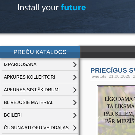
PREČU KATALOGS
IZPĀRDOŠANA
PRIECĪGUS S
Ievietots: 21.06.2025, 
APKURES KOLLEKTORI
APKURES SIST.ŠĶIDRUMI
BLĪVĒJOŠIE MATERIĀL
BOILERI
ČUGUNA ATLOKU VEIDDAĻAS