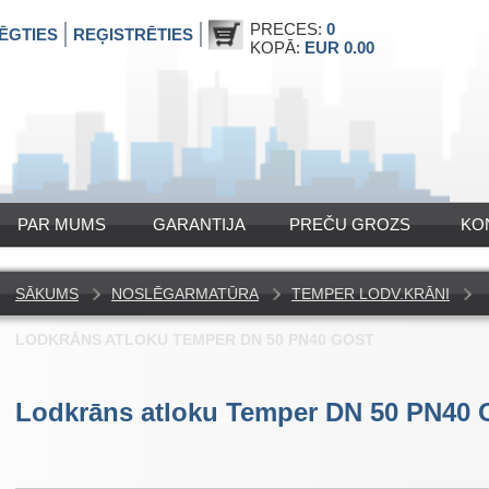
PRECES:
0
ĒGTIES
REĢISTRĒTIES
KOPĀ:
EUR 0.00
PAR MUMS
GARANTIJA
PREČU GROZS
KO
SĀKUMS
NOSLĒGARMATŪRA
TEMPER LODV.KRĀNI
LODKRĀNS ATLOKU TEMPER DN 50 PN40 GOST
Lodkrāns atloku Temper DN 50 PN40 