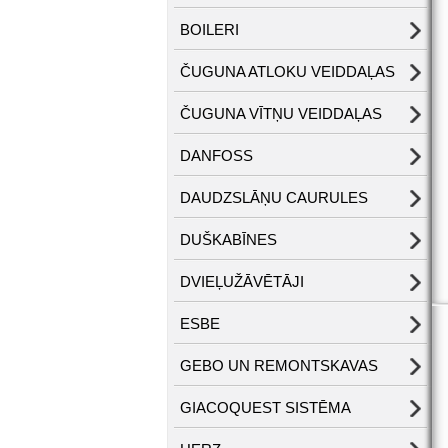
BOILERI
ČUGUNA ATLOKU VEIDDAĻAS
ČUGUNA VĪTŅU VEIDDAĻAS
DANFOSS
DAUDZSLĀŅU CAURULES
DUŠKABĪNES
DVIEĻUŽĀVĒTĀJI
ESBE
GEBO UN REMONTSKAVAS
GIACOQUEST SISTĒMA