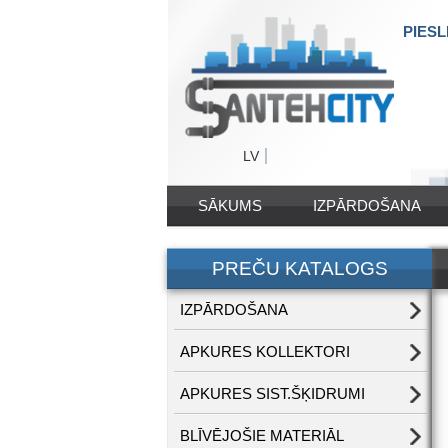
PIESL
LV
SĀKUMS
IZPĀRDOŠANA
PREČU KATALOGS
IZPĀRDOŠANA
APKURES KOLLEKTORI
APKURES SIST.ŠĶIDRUMI
BLĪVĒJOŠIE MATERIĀL