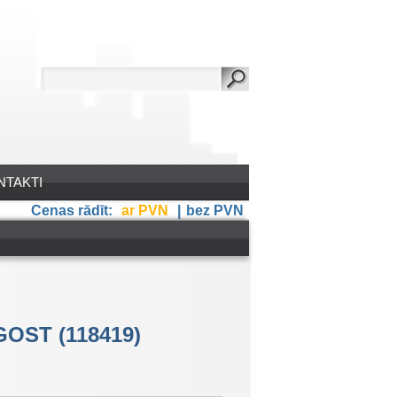
NTAKTI
Cenas rādīt:
ar PVN
|
bez PVN
GOST (118419)