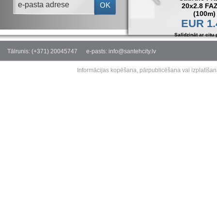
OK
25x3.5 FAZER
32x4.4 FAZER
40x5.5 FAZER
(80m)
(60m)
(40m)
EUR 2.14
EUR 3.47
EUR 5.45
Salīdzināt ar citu preci
Salīdzināt ar citu preci
Salīdzināt ar citu preci
Sal
Tālrunis: (+371) 20045747
e-pasts: info@santehcity.lv
Informācijas kopēšana, pārpublicēšana vai izplatīšan