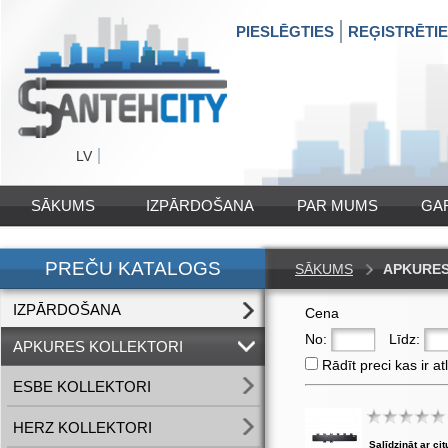
PIESLĒGTIES
REĢISTRĒTI
LV
SĀKUMS
IZPĀRDOŠANA
PAR MUMS
GA
PREČU KATALOGS
SĀKUMS
APKURES
IZPĀRDOŠANA
Cena
No:
Līdz:
APKURES KOLLEKTORI
Rādīt preci kas ir at
ESBE KOLLEKTORI
HERZ KOLLEKTORI
Salīdzināt ar cit