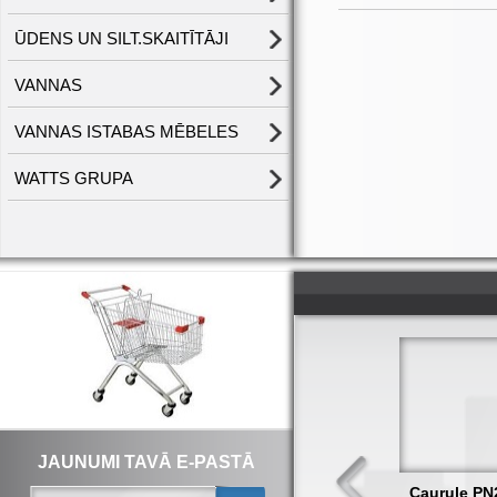
ŪDENS UN SILT.SKAITĪTĀJI
VANNAS
VANNAS ISTABAS MĒBELES
WATTS GRUPA
JAUNUMI TAVĀ E-PASTĀ
Caurule PN20 D
Caurule PN20 D
Caurule PN20 D
C