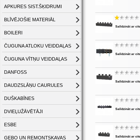
APKURES SIST.ŠĶIDRUMI
BLĪVĒJOŠIE MATERIĀL
Salīdzināt ar cit
BOILERI
ČUGUNA ATLOKU VEIDDAĻAS
Salīdzināt ar cit
ČUGUNA VĪTŅU VEIDDAĻAS
DANFOSS
Salīdzināt ar cit
DAUDZSLĀŅU CAURULES
DUŠKABĪNES
Salīdzināt ar cit
DVIEĻUŽĀVĒTĀJI
ESBE
Salīdzināt ar cit
GEBO UN REMONTSKAVAS