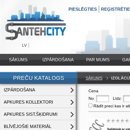
PIESLĒGTIES
REĢISTRĒTI
LV
SĀKUMS
IZPĀRDOŠANA
PAR MUMS
GA
PREČU KATALOGS
SĀKUMS
IZOLĀCI
IZPĀRDOŠANA
Cena
No:
Līdz:
APKURES KOLLEKTORI
Rādīt preci kas ir at
APKURES SIST.ŠĶIDRUMI
BLĪVĒJOŠIE MATERIĀL
Salīdzināt ar cit