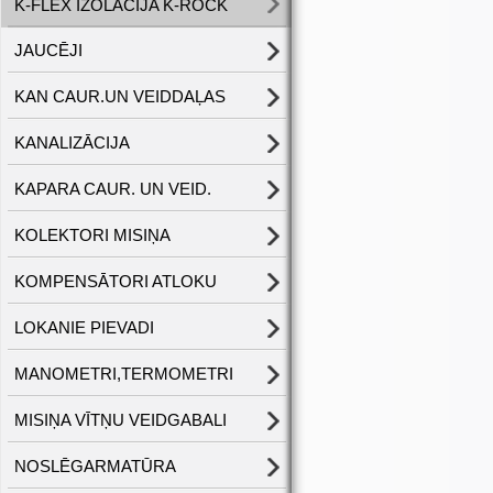
K-FLEX IZOLĀCIJA K-ROCK
JAUCĒJI
KAN CAUR.UN VEIDDAĻAS
KANALIZĀCIJA
KAPARA CAUR. UN VEID.
KOLEKTORI MISIŅA
KOMPENSĀTORI ATLOKU
LOKANIE PIEVADI
MANOMETRI,TERMOMETRI
MISIŅA VĪTŅU VEIDGABALI
NOSLĒGARMATŪRA