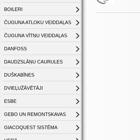
BOILERI
ČUGUNA ATLOKU VEIDDAĻAS
ČUGUNA VĪTŅU VEIDDAĻAS
DANFOSS
DAUDZSLĀŅU CAURULES
DUŠKABĪNES
DVIEĻUŽĀVĒTĀJI
ESBE
GEBO UN REMONTSKAVAS
GIACOQUEST SISTĒMA