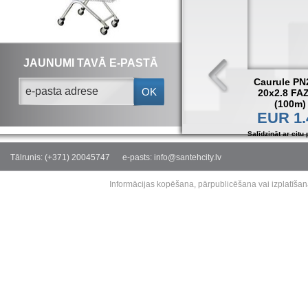
JAUNUMI TAVĀ E-PASTĀ
Caurule PN
OK
20x2.8 FA
(100m)
EUR 1.
Salīdzināt ar citu 
Tālrunis: (+371) 20045747
e-pasts: info@santehcity.lv
Informācijas kopēšana, pārpublicēšana vai izplatīšan