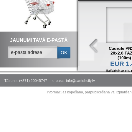
JAUNUMI TAVĀ E-PASTĀ
Caurule PN
OK
20x2.8 FA
(100m)
EUR 1.
Salīdzināt ar citu 
Tālrunis: (+371) 20045747
e-pasts: info@santehcity.lv
Informācijas kopēšana, pārpublicēšana vai izplatīšan