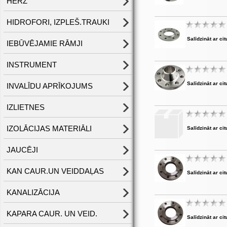
HERZ
HIDROFORI, IZPLEŠ.TRAUKI
Salīdzināt ar cit
IEBŪVĒJAMIE RĀMJI
INSTRUMENT
Salīdzināt ar cit
INVALĪDU APRĪKOJUMS
IZLIETNES
IZOLĀCIJAS MATERIĀLI
Salīdzināt ar cit
JAUCĒJI
KAN CAUR.UN VEIDDAĻAS
Salīdzināt ar cit
KANALIZĀCIJA
KAPARA CAUR. UN VEID.
Salīdzināt ar cit