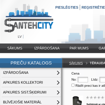
PIESLĒGTIES
REĢISTRĒTI
LV
SĀKUMS
IZPĀRDOŠANA
PAR MUMS
GA
PREČU KATALOGS
SĀKUMS
TĒRAUDA
IZPĀRDOŠANA
Cena
No:
Līdz:
APKURES KOLLEKTORI
Rādīt preci kas ir at
APKURES SIST.ŠĶIDRUMI
BLĪVĒJOŠIE MATERIĀL
Salīdzināt ar cit