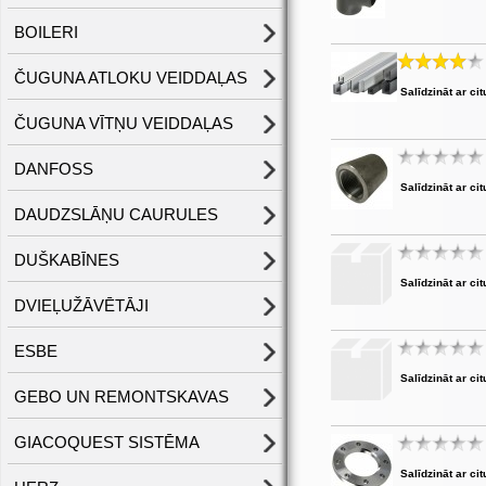
BOILERI
ČUGUNA ATLOKU VEIDDAĻAS
Salīdzināt ar cit
ČUGUNA VĪTŅU VEIDDAĻAS
DANFOSS
Salīdzināt ar cit
DAUDZSLĀŅU CAURULES
DUŠKABĪNES
Salīdzināt ar cit
DVIEĻUŽĀVĒTĀJI
ESBE
Salīdzināt ar cit
GEBO UN REMONTSKAVAS
GIACOQUEST SISTĒMA
Salīdzināt ar cit