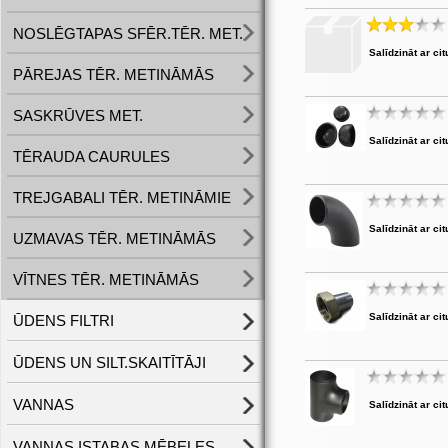
NOSLĒGTAPAS SFĒR.TĒR. MET.
Salīdzināt ar cit
PĀREJAS TĒR. METINĀMĀS
SASKRŪVES MET.
Salīdzināt ar cit
TĒRAUDA CAURULES
TREJGABALI TĒR. METINĀMIE
Salīdzināt ar cit
UZMAVAS TĒR. METINĀMĀS
VĪTNES TĒR. METINĀMĀS
Salīdzināt ar cit
ŪDENS FILTRI
ŪDENS UN SILT.SKAITĪTĀJI
VANNAS
Salīdzināt ar cit
VANNAS ISTABAS MĒBELES