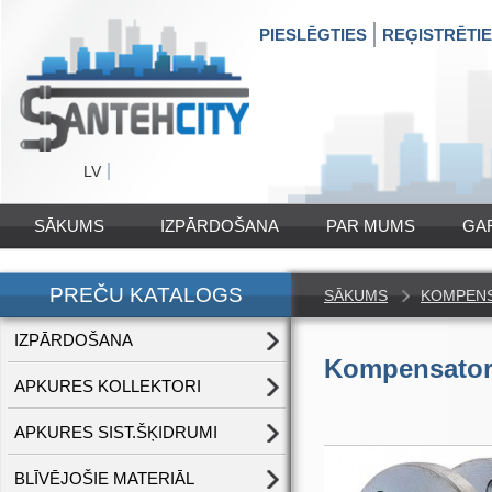
PIESLĒGTIES
REĢISTRĒTI
LV
SĀKUMS
IZPĀRDOŠANA
PAR MUMS
GA
PREČU KATALOGS
SĀKUMS
KOMPENS
IZPĀRDOŠANA
Kompensators
APKURES KOLLEKTORI
APKURES SIST.ŠĶIDRUMI
BLĪVĒJOŠIE MATERIĀL