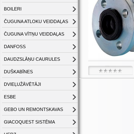
BOILERI
ČUGUNA ATLOKU VEIDDAĻAS
ČUGUNA VĪTŅU VEIDDAĻAS
DANFOSS
DAUDZSLĀŅU CAURULES
DUŠKABĪNES
DVIEĻUŽĀVĒTĀJI
ESBE
GEBO UN REMONTSKAVAS
GIACOQUEST SISTĒMA