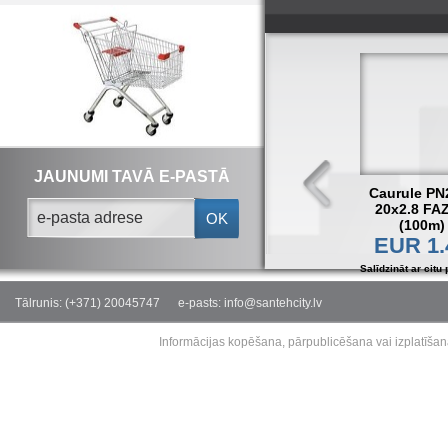
JAUNUMI TAVĀ E-PASTĀ
Caurule PN
20x2.8 FA
OK
(100m)
EUR 1.
Salīdzināt ar citu 
Tālrunis: (+371) 20045747
e-pasts: info@santehcity.lv
Informācijas kopēšana, pārpublicēšana vai izplatīšan