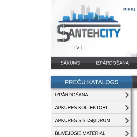
PIESL
LV
SĀKUMS
IZPĀRDOŠANA
PREČU KATALOGS
IZPĀRDOŠANA
APKURES KOLLEKTORI
APKURES SIST.ŠĶIDRUMI
BLĪVĒJOŠIE MATERIĀL