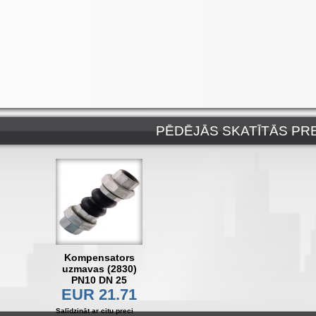
PĒDĒJĀS SKATĪTĀS PR
Kompensators
uzmavas (2830)
PN10 DN 25
EUR 21.71
Salīdzināt ar citu preci