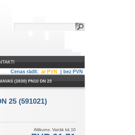
NTAKTI
Cenas rādīt:
ar PVN
|
bez PVN
VAS (2830) PN10 DN 25
N 25 (591021)
Atlikums: Vairāk kā 10