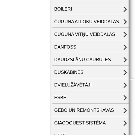
BOILERI
ČUGUNA ATLOKU VEIDDAĻAS
ČUGUNA VĪTŅU VEIDDAĻAS
DANFOSS
DAUDZSLĀŅU CAURULES
DUŠKABĪNES
DVIEĻUŽĀVĒTĀJI
ESBE
GEBO UN REMONTSKAVAS
GIACOQUEST SISTĒMA