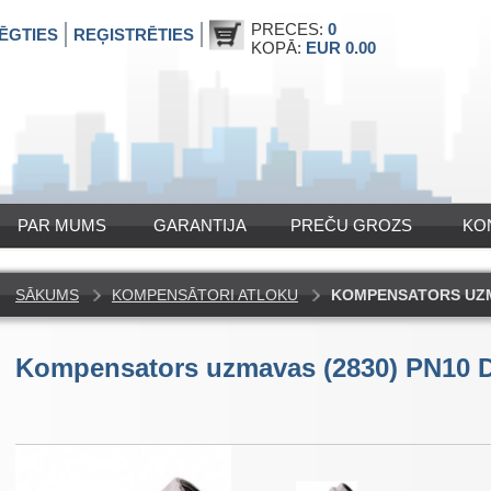
PRECES:
0
ĒGTIES
REĢISTRĒTIES
KOPĀ:
EUR 0.00
PAR MUMS
GARANTIJA
PREČU GROZS
KO
SĀKUMS
KOMPENSĀTORI ATLOKU
KOMPENSATORS UZMA
Kompensators uzmavas (2830) PN10 D