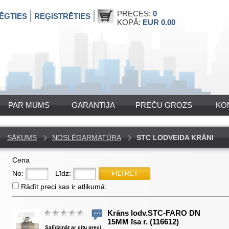
PRECES:
0
ĒGTIES
REĢISTRĒTIES
KOPĀ:
EUR 0.00
PAR MUMS
GARANTIJA
PREČU GROZS
KO
SĀKUMS
NOSLĒGARMATŪRA
STC LODVEIDA KRĀNI
Cena
No:
Līdz:
Rādīt preci kas ir atlikumā:
Krāns lodv.STC-FARO DN
15MM īsa r. (116612)
Salīdzināt ar citu preci