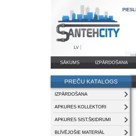
PIESL
LV
SĀKUMS
IZPĀRDOŠANA
PREČU KATALOGS
IZPĀRDOŠANA
APKURES KOLLEKTORI
APKURES SIST.ŠĶIDRUMI
BLĪVĒJOŠIE MATERIĀL