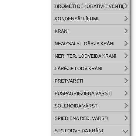
HROMĒTI DEKORATĪVIE VENTIĻI
KONDENSĀTLĪKUMI
KRĀNI
NEAIZSALST. DĀRZA KRĀNI
NER. TĒR. LODVEIDA KRĀNI
PĀRĒJIE LODV.KRĀNI
PRETVĀRSTI
PUSPAGRIEZIENA VĀRSTI
SOLENOIDA VĀRSTI
SPIEDIENA RED. VĀRSTI
STC LODVEIDA KRĀNI