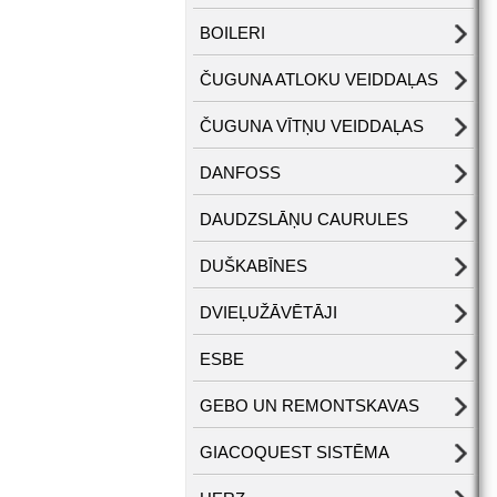
BOILERI
ČUGUNA ATLOKU VEIDDAĻAS
ČUGUNA VĪTŅU VEIDDAĻAS
DANFOSS
DAUDZSLĀŅU CAURULES
DUŠKABĪNES
DVIEĻUŽĀVĒTĀJI
ESBE
GEBO UN REMONTSKAVAS
GIACOQUEST SISTĒMA