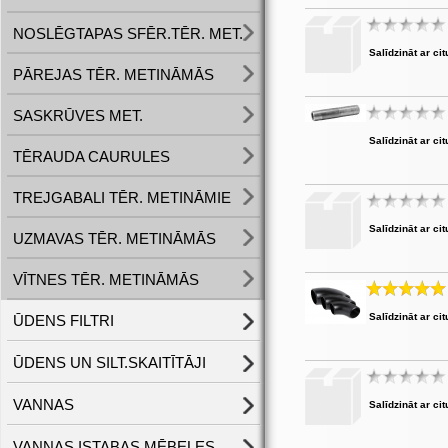
NOSLĒGTAPAS SFĒR.TĒR. MET.
Salīdzināt ar cit
PĀREJAS TĒR. METINĀMĀS
SASKRŪVES MET.
Salīdzināt ar cit
TĒRAUDA CAURULES
TREJGABALI TĒR. METINĀMIE
Salīdzināt ar cit
UZMAVAS TĒR. METINĀMĀS
VĪTNES TĒR. METINĀMĀS
Salīdzināt ar cit
ŪDENS FILTRI
ŪDENS UN SILT.SKAITĪTĀJI
VANNAS
Salīdzināt ar cit
VANNAS ISTABAS MĒBELES