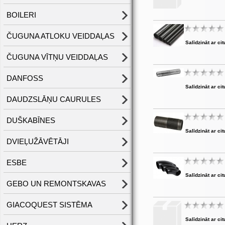
BOILERI
ČUGUNA ATLOKU VEIDDAĻAS
Salīdzināt ar cit
ČUGUNA VĪTŅU VEIDDAĻAS
DANFOSS
Salīdzināt ar cit
DAUDZSLĀŅU CAURULES
DUŠKABĪNES
Salīdzināt ar cit
DVIEĻUŽĀVĒTĀJI
ESBE
Salīdzināt ar cit
GEBO UN REMONTSKAVAS
GIACOQUEST SISTĒMA
Salīdzināt ar cit