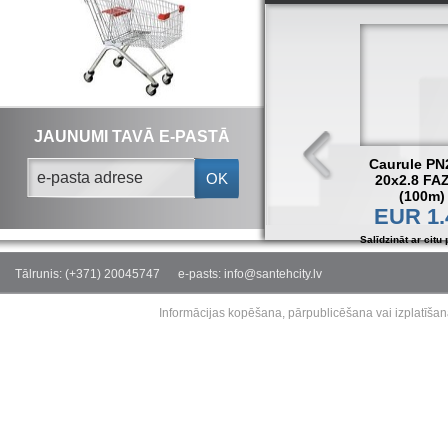
JAUNUMI TAVĀ E-PASTĀ
Caurule PN
OK
20x2.8 FA
(100m)
EUR 1.
Salīdzināt ar citu 
Tālrunis: (+371) 20045747
e-pasts: info@santehcity.lv
Informācijas kopēšana, pārpublicēšana vai izplatīšan