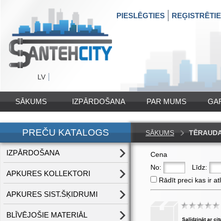
PIESLĒGTIES
REĢISTRĒTI
LV
SĀKUMS
IZPĀRDOŠANA
PAR MUMS
GA
PREČU KATALOGS
SĀKUMS
TĒRAUDA
IZPĀRDOŠANA
Cena
No:
Līdz:
APKURES KOLLEKTORI
Rādīt preci kas ir at
APKURES SIST.ŠĶIDRUMI
BLĪVĒJOŠIE MATERIĀL
Salīdzināt ar cit