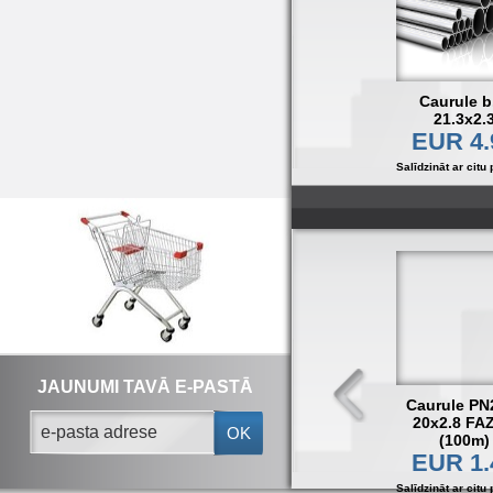
Caurule b
21.3x2.
EUR 4.
Salīdzināt ar citu 
JAUNUMI TAVĀ E-PASTĀ
Caurule PN
20x2.8 FA
OK
(100m)
EUR 1.
Salīdzināt ar citu 