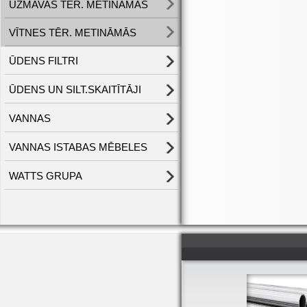
UZMAVAS TĒR. METINĀMĀS
VĪTNES TĒR. METINĀMĀS
ŪDENS FILTRI
ŪDENS UN SILT.SKAITĪTĀJI
VANNAS
VANNAS ISTABAS MĒBELES
WATTS GRUPA