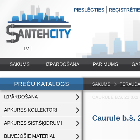
PIESLĒGTIES
REĢISTRĒTI
LV
SĀKUMS
IZPĀRDOŠANA
PAR MUMS
GA
PREČU KATALOGS
SĀKUMS
TĒRAUDA 
IZPĀRDOŠANA
CAURULE B.Š. 21.3X2.
APKURES KOLLEKTORI
Caurule b.š. 
APKURES SIST.ŠĶIDRUMI
BLĪVĒJOŠIE MATERIĀL