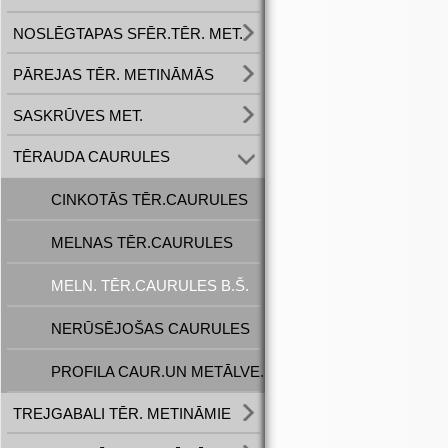
NOSLĒGTAPAS SFĒR.TĒR. MET.
PĀREJAS TĒR. METINĀMĀS
SASKRŪVES MET.
TĒRAUDA CAURULES
CINKOTĀS TĒR.CAURULES
MELNAS TĒR.CAURULES
MELN. TĒR.CAURULES B.Š.
NERŪSĒJOŠAS CAURULES
PROFILA CAUR.UN METĀLVE.
TREJGABALI TĒR. METINĀMIE