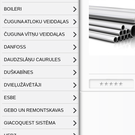
BOILERI
ČUGUNA ATLOKU VEIDDAĻAS
ČUGUNA VĪTŅU VEIDDAĻAS
DANFOSS
DAUDZSLĀŅU CAURULES
DUŠKABĪNES
DVIEĻUŽĀVĒTĀJI
ESBE
GEBO UN REMONTSKAVAS
GIACOQUEST SISTĒMA