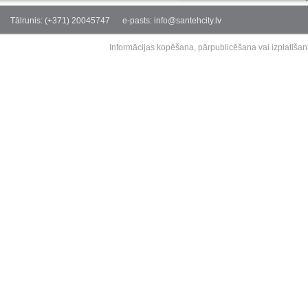
Tālrunis: (+371) 20045747
e-pasts: info@santehcity.lv
Informācijas kopēšana, pārpublicēšana vai izplatīšan