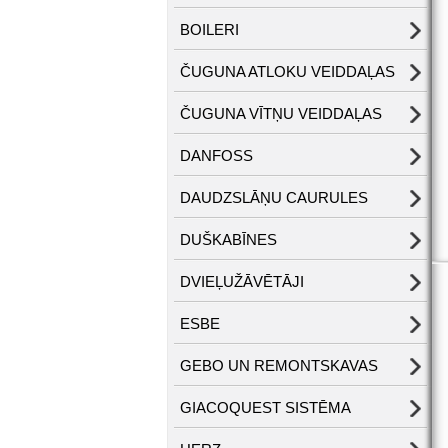
BOILERI
ČUGUNA ATLOKU VEIDDAĻAS
ČUGUNA VĪTŅU VEIDDAĻAS
DANFOSS
DAUDZSLĀŅU CAURULES
DUŠKABĪNES
DVIEĻUŽĀVĒTĀJI
ESBE
GEBO UN REMONTSKAVAS
GIACOQUEST SISTĒMA