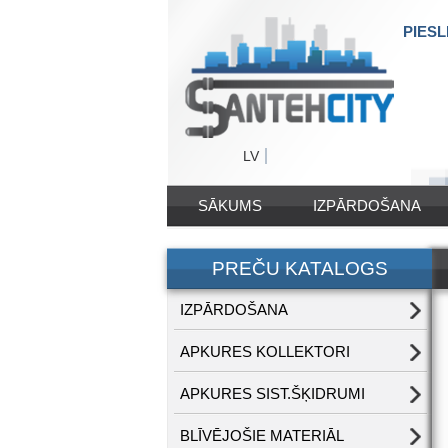
PIESL
LV
SĀKUMS
IZPĀRDOŠANA
PREČU KATALOGS
IZPĀRDOŠANA
APKURES KOLLEKTORI
APKURES SIST.ŠĶIDRUMI
BLĪVĒJOŠIE MATERIĀL