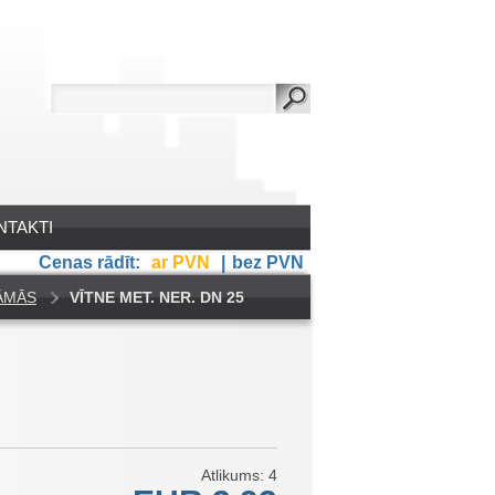
NTAKTI
Cenas rādīt:
ar PVN
|
bez PVN
NĀMĀS
VĪTNE MET. NER. DN 25
Atlikums: 4