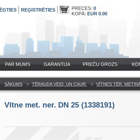
PRECES:
0
ĒGTIES
REĢISTRĒTIES
KOPĀ:
EUR 0.00
PAR MUMS
GARANTIJA
PREČU GROZS
KO
SĀKUMS
TĒRAUDA VEID. UN CAUR.
VĪTNES TĒR. METI
Vītne met. ner. DN 25 (1338191)