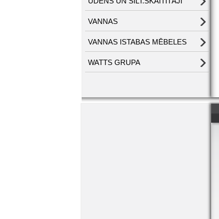
ŪDENS UN SILT.SKAITĪTĀJI
VANNAS
VANNAS ISTABAS MĒBELES
WATTS GRUPA