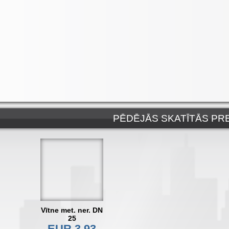
PĒDĒJĀS SKATĪTĀS PR
Vītne met. ner. DN
25
EUR 3.93