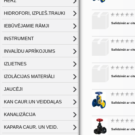
HERZ
HIDROFORI, IZPLEŠ.TRAUKI
Salīdzināt ar cit
IEBŪVĒJAMIE RĀMJI
INSTRUMENT
Salīdzināt ar cit
INVALĪDU APRĪKOJUMS
IZLIETNES
IZOLĀCIJAS MATERIĀLI
Salīdzināt ar cit
JAUCĒJI
KAN CAUR.UN VEIDDAĻAS
Salīdzināt ar cit
KANALIZĀCIJA
KAPARA CAUR. UN VEID.
Salīdzināt ar cit