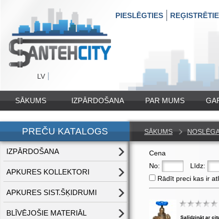
PIESLĒGTIES
REĢISTRĒTI
LV
SĀKUMS
IZPĀRDOŠANA
PAR MUMS
GA
PREČU KATALOGS
SĀKUMS
NOSLĒG
IZPĀRDOŠANA
Cena
No:
Līdz:
APKURES KOLLEKTORI
Rādīt preci kas ir at
APKURES SIST.ŠĶIDRUMI
BLĪVĒJOŠIE MATERIĀL
Salīdzināt ar cit