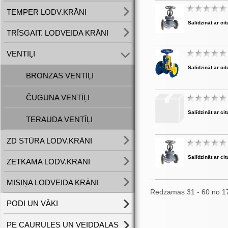
TEMPER LODV.KRĀNI
Salīdzināt ar cit
TRĪSGAIT. LODVEIDA KRĀNI
VENTIĻI
Salīdzināt ar cit
BRONZAS VENTĪĻI
ČUGUNA VENTĪĻI
Salīdzināt ar cit
TERAUDA VENTĪĻI
ZD STŪRA LODV.KRĀNI
Salīdzināt ar cit
ZETKAMA LODV.KRĀNI
MISIŅA LODVEIDA KRĀNI
Redzamas 31 - 60 no 1
PODI UN VĀKI
PE CAURULES UN VEIDDAĻAS