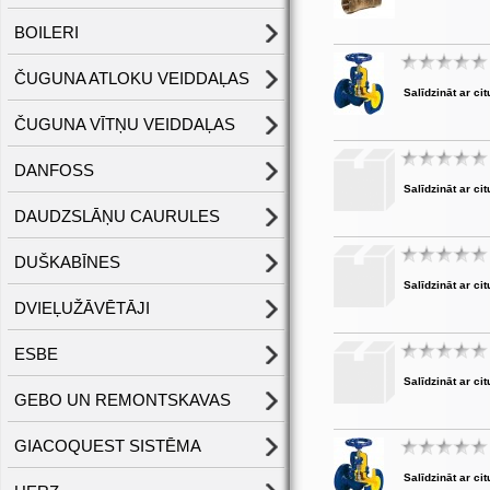
BOILERI
ČUGUNA ATLOKU VEIDDAĻAS
Salīdzināt ar cit
ČUGUNA VĪTŅU VEIDDAĻAS
DANFOSS
Salīdzināt ar cit
DAUDZSLĀŅU CAURULES
DUŠKABĪNES
Salīdzināt ar cit
DVIEĻUŽĀVĒTĀJI
ESBE
Salīdzināt ar cit
GEBO UN REMONTSKAVAS
GIACOQUEST SISTĒMA
Salīdzināt ar cit