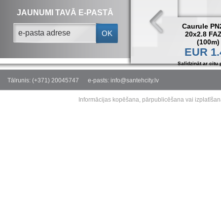
JAUNUMI TAVĀ E-PASTĀ
Caurule PN
OK
20x2.8 FA
(100m)
EUR 1.
Salīdzināt ar citu 
Tālrunis: (+371) 20045747
e-pasts: info@santehcity.lv
Informācijas kopēšana, pārpublicēšana vai izplatīšan