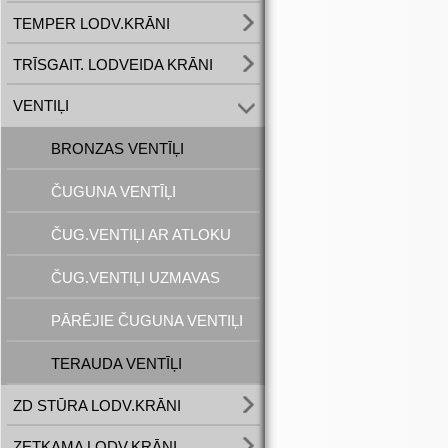
TEMPER LODV.KRĀNI
TRĪSGAIT. LODVEIDA KRĀNI
VENTIĻI
BRONZAS VENTĪĻI
ČUGUNA VENTĪĻI
ČUG.VENTIĻI AR ATLOKU
ČUG.VENTIĻI UZMAVAS
PĀRĒJIE ČUGUNA VENTIĻI
TERAUDA VENTĪĻI
ZD STŪRA LODV.KRĀNI
ZETKAMA LODV.KRĀNI