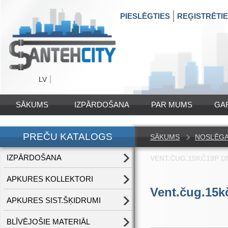
PIESLĒGTIES
REĢISTRĒTI
LV
SĀKUMS
IZPĀRDOŠANA
PAR MUMS
GA
PREČU KATALOGS
SĀKUMS
NOSLĒG
IZPĀRDOŠANA
VENT.ČUG.15KČ19P D
APKURES KOLLEKTORI
Vent.čug.15k
APKURES SIST.ŠĶIDRUMI
BLĪVĒJOŠIE MATERIĀL