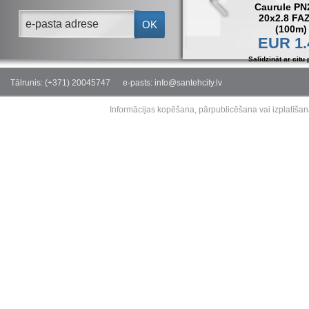
Caurule PN
20x2.8 FA
OK
(100m)
EUR 1.
Salīdzināt ar citu 
Tālrunis: (+371) 20045747
e-pasts: info@santehcity.lv
Informācijas kopēšana, pārpublicēšana vai izplatīšan