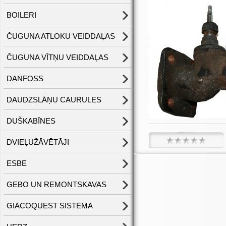
BOILERI
ČUGUNA ATLOKU VEIDDAĻAS
ČUGUNA VĪTŅU VEIDDAĻAS
DANFOSS
DAUDZSLĀŅU CAURULES
DUŠKABĪNES
DVIEĻUŽĀVĒTĀJI
ESBE
GEBO UN REMONTSKAVAS
GIACOQUEST SISTĒMA